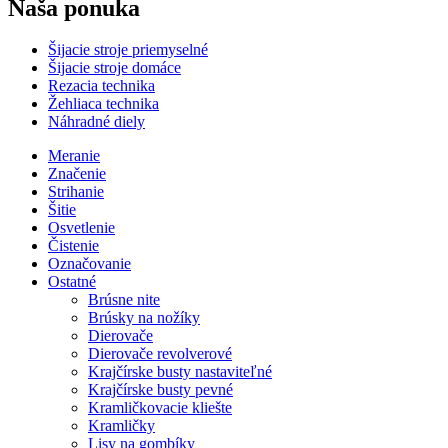
Naša ponuka
Šijacie stroje priemyselné
Šijacie stroje domáce
Rezacia technika
Žehliaca technika
Náhradné diely
Meranie
Značenie
Strihanie
Šitie
Osvetlenie
Čistenie
Označovanie
Ostatné
Brúsne nite
Brúsky na nožíky
Dierovače
Dierovače revolverové
Krajčírske busty nastaviteľné
Krajčírske busty pevné
Kramličkovacie kliešte
Kramličky
Lisy na gombíky