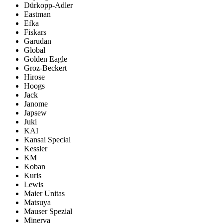
Dürkopp-Adler
Eastman
Efka
Fiskars
Garudan
Global
Golden Eagle
Groz-Beckert
Hirose
Hoogs
Jack
Janome
Japsew
Juki
KAI
Kansai Special
Kessler
KM
Koban
Kuris
Lewis
Maier Unitas
Matsuya
Mauser Spezial
Minerva