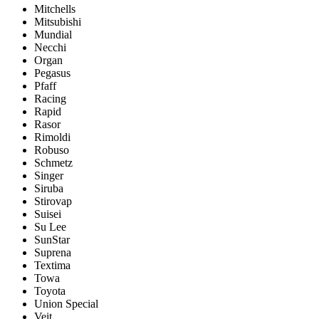
Mitchells
Mitsubishi
Mundial
Necchi
Organ
Pegasus
Pfaff
Racing
Rapid
Rasor
Rimoldi
Robuso
Schmetz
Singer
Siruba
Stirovap
Suisei
Su Lee
SunStar
Suprena
Textima
Towa
Toyota
Union Special
Veit