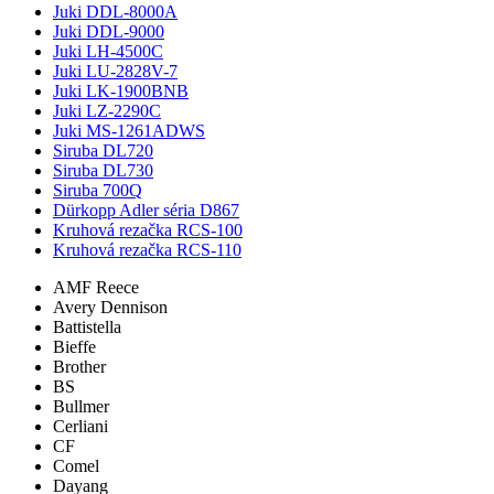
Juki DDL-8000A
Juki DDL-9000
Juki LH-4500C
Juki LU-2828V-7
Juki LK-1900BNB
Juki LZ-2290C
Juki MS-1261ADWS
Siruba DL720
Siruba DL730
Siruba 700Q
Dürkopp Adler séria D867
Kruhová rezačka RCS-100
Kruhová rezačka RCS-110
AMF Reece
Avery Dennison
Battistella
Bieffe
Brother
BS
Bullmer
Cerliani
CF
Comel
Dayang