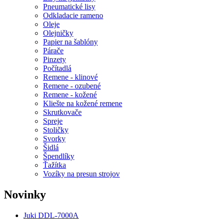
Pneumatické lisy
Odkladacie rameno
Oleje
Olejničky
Papier na šablóny
Párače
Pinzety
Počítadlá
Remene - klinové
Remene - ozubené
Remene - kožené
Kliešte na kožené remene
Skrutkovače
Spreje
Stoličky
Svorky
Šidlá
Špendlíky
Ťažítka
Vozíky na presun strojov
Novinky
Juki DDL-7000A