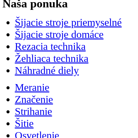
Naša ponuka
Šijacie stroje priemyselné
Šijacie stroje domáce
Rezacia technika
Žehliaca technika
Náhradné diely
Meranie
Značenie
Strihanie
Šitie
Osvetlenie