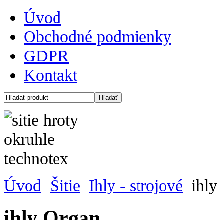
Úvod
Obchodné podmienky
GDPR
Kontakt
Úvod
Šitie
Ihly - strojové
ihly
ihly Organ