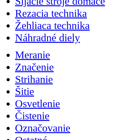
Šijacie stroje domáce
Rezacia technika
Žehliaca technika
Náhradné diely
Meranie
Značenie
Strihanie
Šitie
Osvetlenie
Čistenie
Označovanie
Ostatné