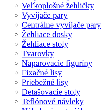
Veľkoplošné žehličky
Vyvíjače pary
Centrálne vyvíjače pary
Žehliace dosky
Žehliace stoly
Tvarovky
Naparovacie figuríny
Fixačné lisy
Priebežné lisy
Detašovacie stoly
Teflónové návleky