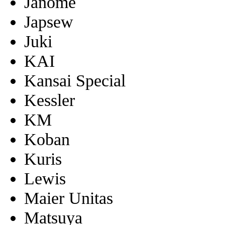
Janome
Japsew
Juki
KAI
Kansai Special
Kessler
KM
Koban
Kuris
Lewis
Maier Unitas
Matsuya